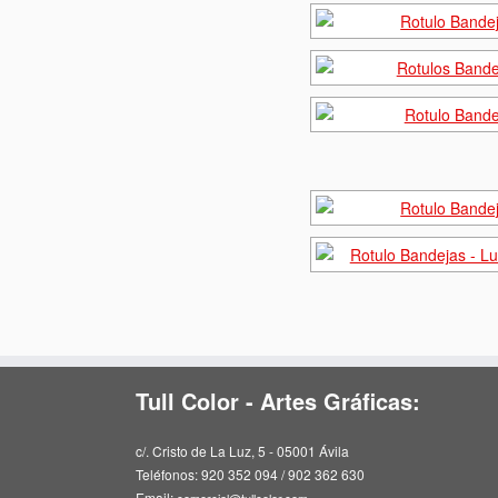
Tull Color - Artes Gráficas:
c/. Cristo de La Luz, 5 - 05001 Ávila
Teléfonos: 920 352 094 / 902 362 630
Email: