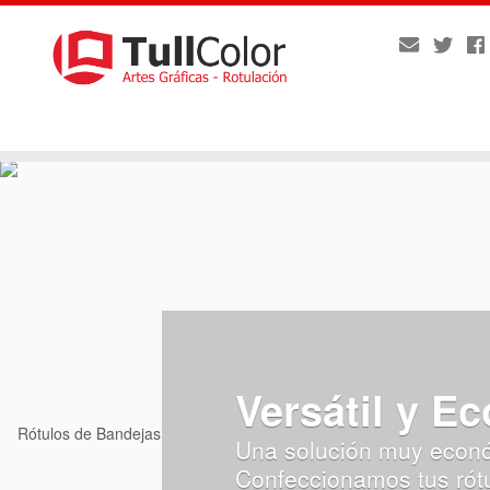
Saltar
al
contenido
Versátil y E
Una solución muy económ
Confeccionamos tus rótul