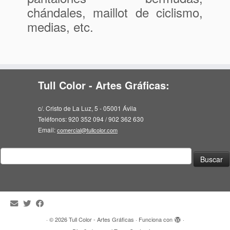
chándales, maillot de ciclismo,
medias, etc.
Tull Color - Artes Gráficas:
c/. Cristo de La Luz, 5 - 05001 Ávila
Teléfonos: 920 352 094 / 902 362 630
Email:
comercial@tullcolor.com
Buscar:
·
© 2026
Tull Color - Artes Gráficas
·
Funciona con
·