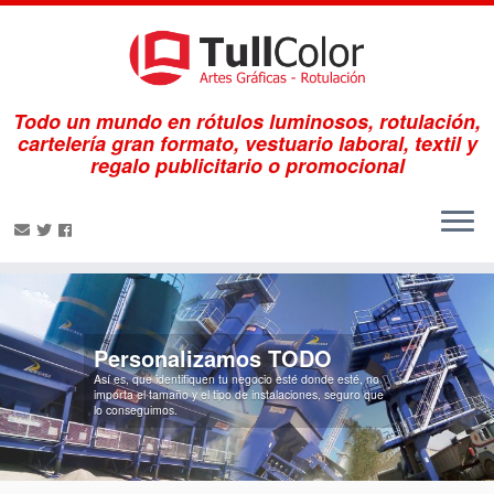
Todo un mundo en rótulos luminosos, rotulación,
cartelería gran formato, vestuario laboral, textil y
regalo publicitario o promocional
Saltar
al
contenido
Personalizamos TODO
Así es, que identifiquen tu negocio esté donde esté, no
importa el tamaño y el tipo de instalaciones, seguro que
lo conseguimos.