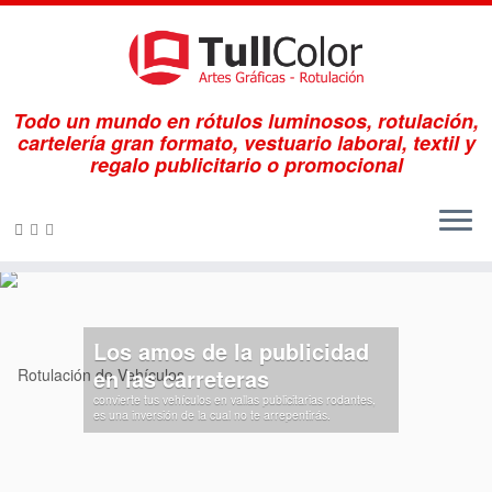
Todo un mundo en rótulos luminosos, rotulación,
cartelería gran formato, vestuario laboral, textil y
regalo publicitario o promocional
Saltar
al
contenido
Los amos de la publicidad
en las carreteras
convierte tus vehículos en vallas publicitarias rodantes,
es una inversión de la cual no te arrepentirás.